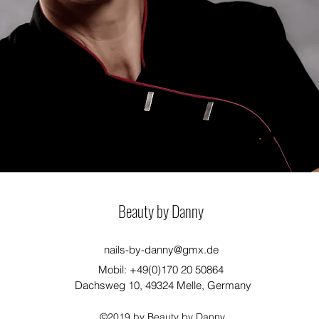
Beauty by Danny
nails-by-danny@gmx.de
Mobil: +49(0)170 20 50864
Dachsweg 10, 49324 Melle, Germany
©2019 by Beauty by Danny.